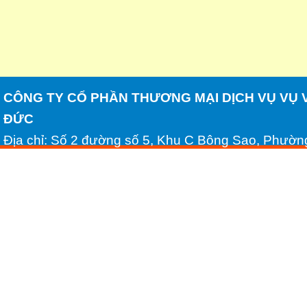
CÔNG TY CỔ PHẦN THƯƠNG MẠI DỊCH VỤ VỤ 
ĐỨC
Địa chỉ: Số 2 đường số 5, Khu C Bông Sao, Phườn
Minh
Tel: (028) 54306688 - Fax: (028) 54306689
Email: huynhhongduc2008@yahoo.com.vn - Websi