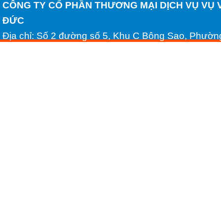
CÔNG TY CỔ PHẦN THƯƠNG MẠI DỊCH VỤ VỤ 
ĐỨC
Địa chỉ: Số 2 đường số 5, Khu C Bông Sao, Phườn
Minh
Tel: (028) 54306688 - Fax: (028) 54306689
Email: huynhhongduc2008@yahoo.com.vn - Websi