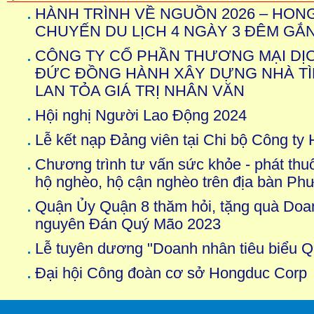
HÀNH TRÌNH VỀ NGUỒN 2026 – HO
CHUYẾN DU LỊCH 4 NGÀY 3 ĐÊM GẮ
CÔNG TY CỔ PHẦN THƯƠNG MẠI DỊ
ĐỨC ĐỒNG HÀNH XÂY DỰNG NHÀ TÌN
LAN TỎA GIÁ TRỊ NHÂN VĂN
Hội nghị Người Lao Động 2024
Lễ kết nạp Đảng viên tại Chi bộ Công t
Chương trình tư vấn sức khỏe - phát thu
hộ nghèo, hộ cận nghèo trên địa bàn Ph
Quận Ủy Quận 8 thăm hỏi, tặng quà Doan
nguyên Đán Quý Mão 2023
Lễ tuyên dương "Doanh nhân tiêu biểu 
Đại hội Công đoàn cơ sở Hongduc Corp