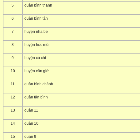
5
quận bình thạnh
6
quận bình tân
7
huyện nhà bè
8
huyện hoc môn
9
huyện củ chi
10
huyện cần giờ
11
quận bình chánh
12
quận tân bình
13
quận 11
14
quận 10
15
quận 9