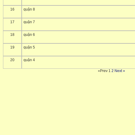
16
quận 8
17
quận 7
18
quận 6
19
quận 5
20
quận 4
«Prev
1
2
Next »