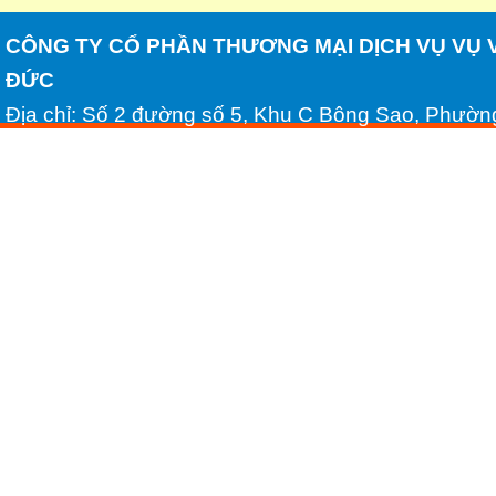
CÔNG TY CỔ PHẦN THƯƠNG MẠI DỊCH VỤ VỤ 
ĐỨC
Địa chỉ: Số 2 đường số 5, Khu C Bông Sao, Phườn
Minh
Tel: (028) 54306688 - Fax: (028) 54306689
Email: huynhhongduc2008@yahoo.com.vn - Websi