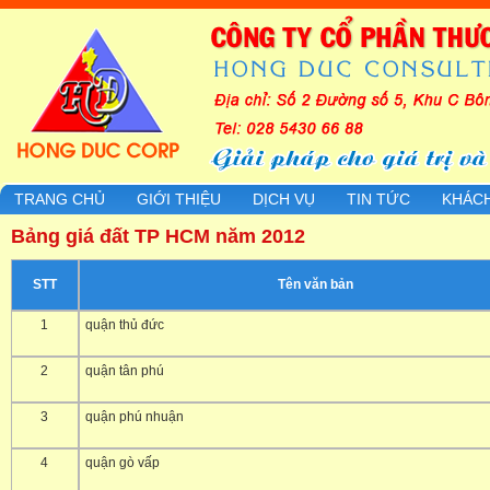
TRANG CHỦ
GIỚI THIỆU
DỊCH VỤ
TIN TỨC
KHÁC
Bảng giá đất TP HCM năm 2012
STT
Tên văn bản
1
quận thủ đức
2
quận tân phú
3
quận phú nhuận
4
quận gò vấp