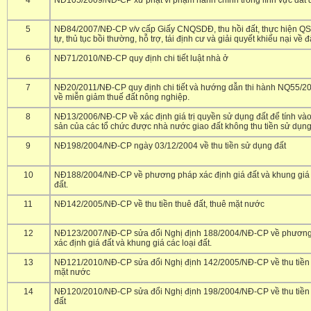
4
NĐ105/2009/NĐ-CP xử phạt vi phạm hành chính trong lĩnh vực đất đ
5
NĐ84/2007/NĐ-CP v/v cấp Giấy CNQSDĐ, thu hồi đất, thực hiện QS
tự, thủ tục bồi thường, hỗ trợ, tái định cư và giải quyết khiếu nại về đ
6
NĐ71/2010/NĐ-CP quy định chi tiết luật nhà ở
7
NĐ20/2011/NĐ-CP quy định chi tiết và hướng dẫn thi hành NQ55/
về miễn giảm thuế đất nông nghiệp.
8
NĐ13/2006/NĐ-CP về xác định giá trị quyền sử dụng đất để tính vào g
sản của các tổ chức được nhà nước giao đất không thu tiền sử dụng
9
NĐ198/2004/NĐ-CP ngày 03/12/2004 về thu tiền sử dụng đất
10
NĐ188/2004/NĐ-CP về phương pháp xác định giá đất và khung giá 
đất.
11
NĐ142/2005/NĐ-CP về thu tiền thuê đất, thuê mặt nước
12
NĐ123/2007/NĐ-CP sửa đổi Nghị định 188/2004/NĐ-CP về phươn
xác định giá đất và khung giá các loại đất.
13
NĐ121/2010/NĐ-CP sửa đổi Nghị định 142/2005/NĐ-CP về thu tiền 
mặt nước
14
NĐ120/2010/NĐ-CP sửa đổi Nghị định 198/2004/NĐ-CP về thu tiền
đất