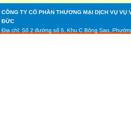
CÔNG TY CỔ PHẦN THƯƠNG MẠI DỊCH VỤ VỤ 
ĐỨC
Địa chỉ: Số 2 đường số 5, Khu C Bông Sao, Phườn
Minh
Tel: (028) 54306688 - Fax: (028) 54306689
Email: huynhhongduc2008@yahoo.com.vn - Websi