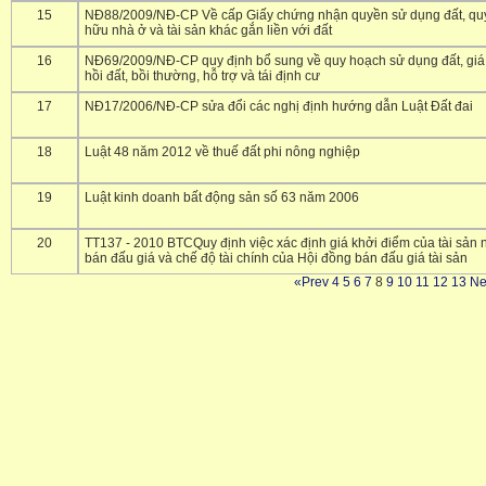
15
NĐ88/2009/NĐ-CP Về cấp Giấy chứng nhận quyền sử dụng đất, qu
hữu nhà ở và tài sản khác gắn liền với đất
16
NĐ69/2009/NĐ-CP quy định bổ sung về quy hoạch sử dụng đất, giá 
hồi đất, bồi thường, hỗ trợ và tái định cư
17
NĐ17/2006/NĐ-CP sửa đổi các nghị định hướng dẫn Luật Đất đai
18
Luật 48 năm 2012 về thuế đất phi nông nghiệp
19
Luật kinh doanh bất động sản số 63 năm 2006
20
TT137 - 2010 BTCQuy định việc xác định giá khởi điểm của tài sản
bán đấu giá và chế độ tài chính của Hội đồng bán đấu giá tài sản
«Prev
4
5
6
7
8
9
10
11
12
13
Ne