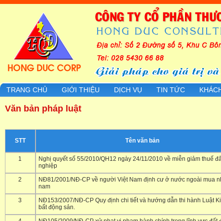
TRANG CHỦ
GIỚI THIỆU
DỊCH VỤ
TIN TỨC
KHÁC
Văn bản pháp luật
STT
Tên văn bản
1
Nghị quyết số 55/2010/QH12 ngày 24/11/2010 về miễn giảm thuế đ
nghiệp
2
NĐ81/2001/NĐ-CP về người Việt Nam định cư ở nước ngoài mua nh
nam
3
NĐ153/2007/NĐ-CP Quy định chi tiết và hướng dẫn thi hành Luật K
bất động sản.