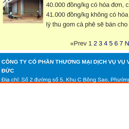
40.000 đồng/kg có hóa đơn, c
41.000 đồng/kg không có hóa 
lý thu gom cà phê sẽ bán cho
«Prev
1
2
3
4
5
6
7
N
CÔNG TY CỔ PHẦN THƯƠNG MẠI DỊCH VỤ VỤ 
ĐỨC
Địa chỉ: Số 2 đường số 5, Khu C Bông Sao, Phườn
Minh
Tel: (028) 54306688 - Fax: (028) 54306689
Email: huynhhongduc2008@yahoo.com.vn - Websi