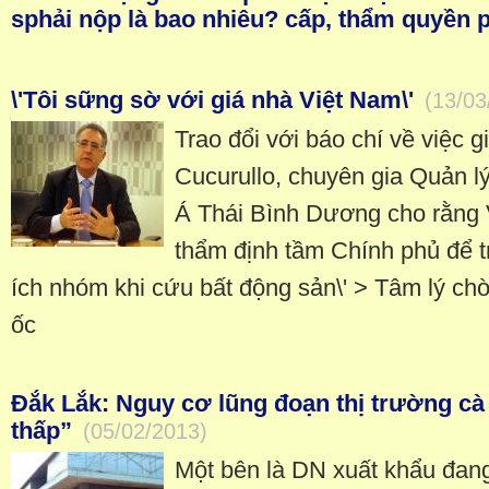
sphải nộp là bao nhiêu? cấp, thẩm quyền 
\'Tôi sững sờ với giá nhà Việt Nam\'
(13/03
Trao đổi với báo chí về việc 
Cucurullo, chuyên gia Quản l
Á Thái Bình Dương cho rằng 
thẩm định tầm Chính phủ để tr
ích nhóm khi cứu bất động sản\' > Tâm lý chờ
ốc
Đắk Lắk: Nguy cơ lũng đoạn thị trường cà
thấp”
(05/02/2013)
Một bên là DN xuất khẩu đang